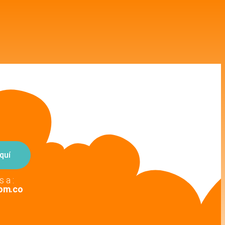
quí
 a :
om.co